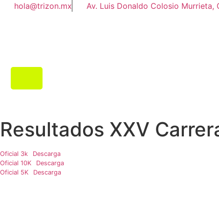
Ir
hola@trizon.mx
Av. Luis Donaldo Colosio Murrieta, 
al
contenido
Resultados XXV Carrer
Oficial 3k
Descarga
Oficial 10K
Descarga
Oficial 5K
Descarga