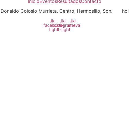
Inicio
Eventos
Resultados
Contacto
s Donaldo Colosio Murrieta, Centro, Hermosillo, Son.
ho
Jki-
Jki-
Jki-
facebook-
instagram-
strava
light
1-light