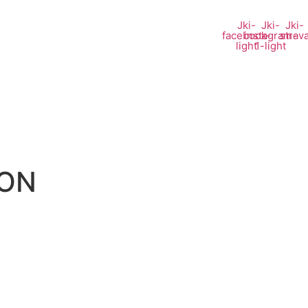
Jki-
Jki-
Jki-
facebook-
instagram-
strav
light
1-light
SON