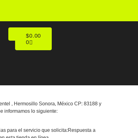
$
0.00
0
mentel , Hermosillo Sonora, México CP: 83188 y
le informamos lo siguiente:
as para el servicio que solicita:Respuesta a
en esta tienda en línea