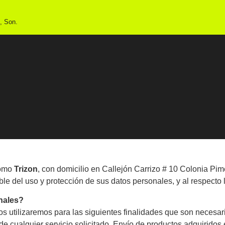
, Son.
como
Trizon
, con domicilio en Callejón Carrizo # 10 Colonia Pi
ble del uso y protección de sus datos personales, y al respecto 
nales?
 utilizaremos para las siguientes finalidades que son necesari
e cualquier servicio solicitado, Envío de productos adquiridos 