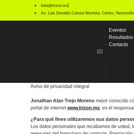
hola@trizon.mx
Av. Luis Donaldo Colosio Murrieta, Centro, Hermosillo
Eventos
Resultados
Contacto
Eventos
Resultados
Contacto
Aviso de privacidad integral
Jonathan Alan Trejo Moreno
mejor conocido 
portal de internet
www.trizon.mx
, es el responsa
¿Para qué fines utilizaremos sus datos perso
Los datos personales que recabamos de usted, los
mensajes del formulario de contacto, Prestación d