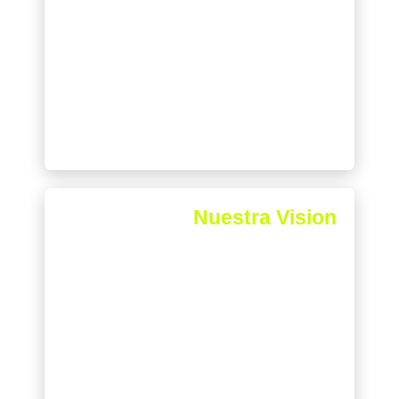
organización de carreras y eventos deportivos
para crear eventos únicos, todo esto
acompañado de nuestra tecnología de punta lo
que hace que los asistentes disfruten la
experiencia de participar mientras que al mismo
tiempo puedan rastrear su desempeño de una
forma práctica.
Nuestra Vision
Ser la marca líder en cronometraje y logística
para eventos deportivos en la zona norte
mantenernos al frente de la competencia
fortaleciendo nuestra ventaja competitiva la cual
es acompañar nuestra amplia experiencia con
tecnología de punta la cual nos apoye a
brindarle una mejor experiencia al usuario lo
cual se traduce en éxito para nuestros clientes.