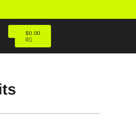
$
0.00
0
its