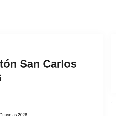
tón San Carlos
6
s Guaymas 2026.